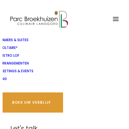
KAMERS & SUITES
VOLTAIRE*
BISTRO LOF
ARRANGEMENTEN
MEETINGS & EVENTS
ENG
BOEK UW VERBLIJF
Koetshuis Panorama
Suite
Let's talk