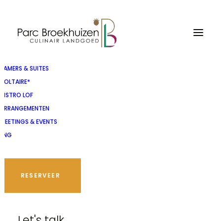
KAMERS & SUITES
VOLTAIRE*
BISTRO LOF
ARRANGEMENTEN
MEETINGS & EVENTS
ENG
RESERVEER
SPECIALS
Iris Le Rütte
Let's talk