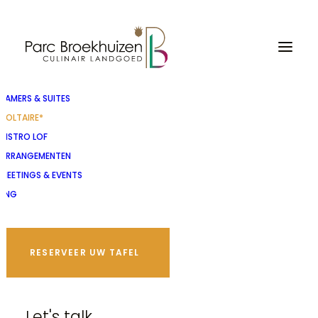
KAMERS & SUITES
VOLTAIRE*
BISTRO LOF
ARRANGEMENTEN
MEETINGS & EVENTS
ENG
RESERVEER UW TAFEL
Restaurant Voltaire*
Let's talk